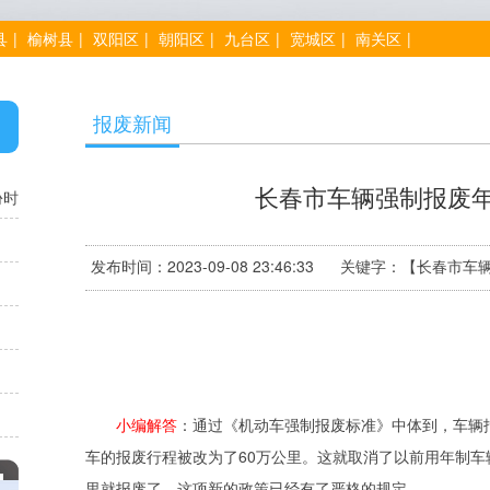
县
|
榆树县
|
双阳区
|
朝阳区
|
九台区
|
宽城区
|
南关区
|
报废新闻
长春市车辆强制报废
份时
发布时间：2023-09-08 23:46:33 关键字：
小编解答
：通过《机动车强制报废标准》中体到，车辆
车的报废行程被改为了60万公里。这就取消了以前用年制车
里就报废了，这项新的政策已经有了严格的规定。