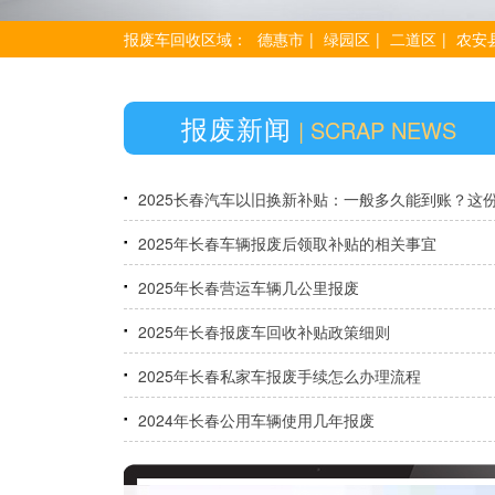
报废车回收区域：
德惠市
|
绿园区
|
二道区
|
农安
报废新闻
| SCRAP NEWS
2025长春汽车以旧换新补贴：一般多久能到账？这
间表请收好！
2025年长春车辆报废后领取补贴的相关事宜
2025年长春营运车辆几公里报废
2025年长春报废车回收补贴政策细则
2025年长春私家车报废手续怎么办理流程
2024年长春公用车辆使用几年报废